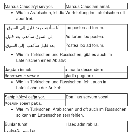
Marcus Claudia'yi seviyor.
Marcus Claudiam amat.
Wie im Arabischen, ist die Wortstellung im Lateinischen oft
aber frei:
. أنا سأذهب بعد قليل إلى السوق
Ibo postea ad forum.
.إلى السوق سأذهب بعد قليل
Ad forum ibo postea.
.بعد قليل سأذهب إلى السوق
Postea ibo ad forum.
Wie im Türkischen und Russischen, gibt es auch im
Lateinischen einen Ablativ:
dağdan inmek
a monte descendere
бороться с мечом
gladio pugnare
Wie im Türkischen und Russischen, fehlt auch im
Lateinischen der Artikel:
Sahip köleyi cağırıyor.
Dominus servum vocat.
Хозяин зовет раба.
Wie im Türkischen, Arabischen und oft auch im Russischen,
so kann im Lateinischen sein fehlen.
Bunlar tuhaf.
Haec admirabilia.
. هذا مثير للإعجاب