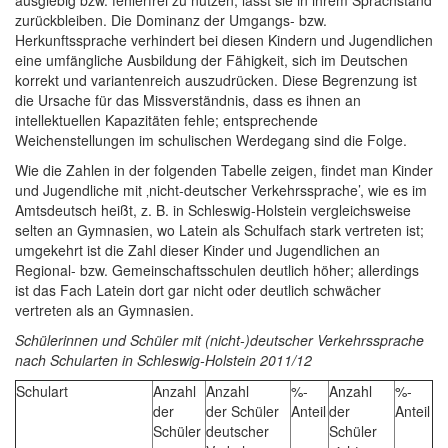
ausgiebig bzw. fehlerfrei zu nutzen, lässt sie in ihrem Sprachstand
zurückbleiben. Die Dominanz der Umgangs- bzw.
Herkunftssprache verhindert bei diesen Kindern und Jugendlichen
eine umfängliche Ausbildung der Fähigkeit, sich im Deutschen
korrekt und variantenreich auszudrücken. Diese Begrenzung ist
die Ursache für das Missverständnis, dass es ihnen an
intellektuellen Kapazitäten fehle; entsprechende
Weichenstellungen im schulischen Werdegang sind die Folge.
Wie die Zahlen in der folgenden Tabelle zeigen, findet man Kinder
und Jugendliche mit ‚nicht-deutscher Verkehrssprache’, wie es im
Amtsdeutsch heißt, z. B. in Schleswig-Holstein vergleichsweise
selten an Gymnasien, wo Latein als Schulfach stark vertreten ist;
umgekehrt ist die Zahl dieser Kinder und Jugendlichen an
Regional- bzw. Gemeinschaftsschulen deutlich höher; allerdings
ist das Fach Latein dort gar nicht oder deutlich schwächer
vertreten als an Gymnasien.
Schülerinnen und Schüler mit (nicht-)deutscher Verkehrssprache
nach Schularten in Schleswig-Holstein 2011/12
Schulart
Anzahl
Anzahl
%-
Anzahl
%-
der
der Schüler
Anteil
der
Anteil
Schüler
deutscher
Schüler