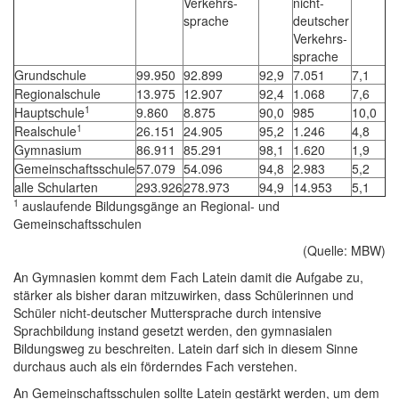
Verkehrs-
nicht-
sprache
deutscher
Verkehrs-
sprache
Grundschule
99.950
92.899
92,9
7.051
7,1
Regionalschule
13.975
12.907
92,4
1.068
7,6
1
Hauptschule
9.860
8.875
90,0
985
10,0
1
Realschule
26.151
24.905
95,2
1.246
4,8
Gymnasium
86.911
85.291
98,1
1.620
1,9
Gemeinschaftsschule
57.079
54.096
94,8
2.983
5,2
alle Schularten
293.926
278.973
94,9
14.953
5,1
1
auslaufende Bildungsgänge an Regional- und
Gemeinschaftsschulen
(Quelle: MBW)
An Gymnasien kommt dem Fach Latein damit die Aufgabe zu,
stärker als bisher daran mitzuwirken, dass Schülerinnen und
Schüler nicht-deutscher Muttersprache durch intensive
Sprachbildung instand gesetzt werden, den gymnasialen
Bildungsweg zu beschreiten. Latein darf sich in diesem Sinne
durchaus auch als ein förderndes Fach verstehen.
An Gemeinschaftsschulen sollte Latein gestärkt werden, um dem