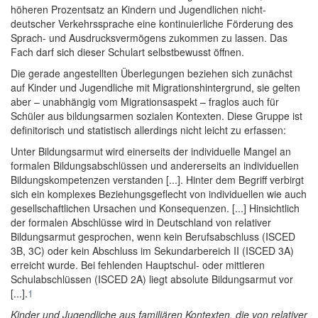
höheren Prozentsatz an Kindern und Jugendlichen nicht-
deutscher Verkehrssprache eine kontinuierliche Förderung des
Sprach- und Ausdrucksvermögens zukommen zu lassen. Das
Fach darf sich dieser Schulart selbstbewusst öffnen.
Die gerade angestellten Überlegungen beziehen sich zunächst
auf Kinder und Jugendliche mit Migrationshintergrund, sie gelten
aber – unabhängig vom Migrationsaspekt – fraglos auch für
Schüler aus bildungsarmen sozialen Kontexten. Diese Gruppe ist
definitorisch und statistisch allerdings nicht leicht zu erfassen:
Unter Bildungsarmut wird einerseits der individuelle Mangel an
formalen Bildungsabschlüssen und andererseits an individuellen
Bildungskompetenzen verstanden [...]. Hinter dem Begriff verbirgt
sich ein komplexes Beziehungsgeflecht von individuellen wie auch
gesellschaftlichen Ursachen und Konsequenzen. [...] Hinsichtlich
der formalen Abschlüsse wird in Deutschland von relativer
Bildungsarmut gesprochen, wenn kein Berufsabschluss (ISCED
3B, 3C) oder kein Abschluss im Sekundarbereich II (ISCED 3A)
erreicht wurde. Bei fehlenden Hauptschul- oder mittleren
Schulabschlüssen (ISCED 2A) liegt absolute Bildungsarmut vor
[...].
1
Kinder und Jugendliche aus familiären Kontexten, die von relativer