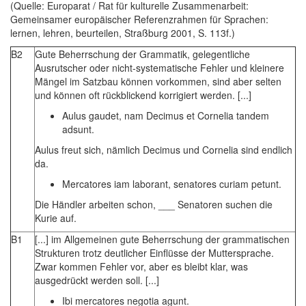
(Quelle: Europarat / Rat für kulturelle Zusammenarbeit:
Gemeinsamer europäischer Referenzrahmen für Sprachen:
lernen, lehren, beurteilen, Straßburg 2001, S. 113f.)
B2
Gute Beherrschung der Grammatik, gelegentliche
Ausrutscher oder nicht-systematische Fehler und kleinere
Mängel im Satzbau können vorkommen, sind aber selten
und können oft rückblickend korrigiert werden. [...]
Aulus gaudet, nam Decimus et Cornelia tandem
adsunt.
Aulus freut sich, nämlich Decimus und Cornelia sind endlich
da.
Mercatores iam laborant, senatores curiam petunt.
Die Händler arbeiten schon, ___ Senatoren suchen die
Kurie auf.
B1
[...] im Allgemeinen gute Beherrschung der grammatischen
Strukturen trotz deutlicher Einflüsse der Muttersprache.
Zwar kommen Fehler vor, aber es bleibt klar, was
ausgedrückt werden soll. [...]
Ibi mercatores negotia agunt.