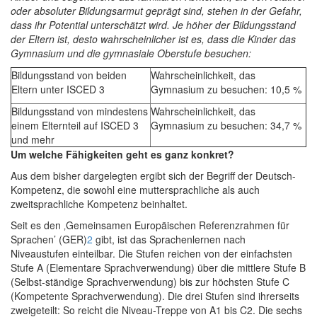
oder absoluter Bildungsarmut geprägt sind, stehen in der Gefahr,
dass ihr Potential unterschätzt wird. Je höher der Bildungsstand
der Eltern ist, desto wahrscheinlicher ist es, dass die Kinder das
Gymnasium und die gymnasiale Oberstufe besuchen:
Bildungsstand von beiden
Wahrscheinlichkeit, das
Eltern unter ISCED 3
Gymnasium zu besuchen: 10,5 %
Bildungsstand von mindestens
Wahrscheinlichkeit, das
einem Elternteil auf ISCED 3
Gymnasium zu besuchen: 34,7 %
und mehr
Um welche Fähigkeiten geht es ganz konkret?
Aus dem bisher dargelegten ergibt sich der Begriff der Deutsch-
Kompetenz, die sowohl eine muttersprachliche als auch
zweitsprachliche Kompetenz beinhaltet.
Seit es den ‚Gemeinsamen Europäischen Referenzrahmen für
Sprachen’ (GER)
2
gibt, ist das Sprachenlernen nach
Niveaustufen einteilbar. Die Stufen reichen von der einfachsten
Stufe A (Elementare Sprachverwendung) über die mittlere Stufe B
(Selbst-ständige Sprachverwendung) bis zur höchsten Stufe C
(Kompetente Sprachverwendung). Die drei Stufen sind ihrerseits
zweigeteilt: So reicht die Niveau-Treppe von A1 bis C2. Die sechs