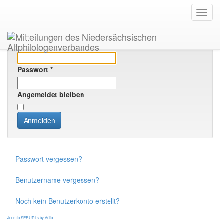
/home/yqsuhbqv6b18/migrated_webspace/www/mitteilungen/templates/
Navig
on line
29
site " role="document">
Benutzername
*
Passwort
*
Angemeldet bleiben
Anmelden
Passwort vergessen?
Benutzername vergessen?
Noch kein Benutzerkonto erstellt?
Joomla SEF URLs by Artio